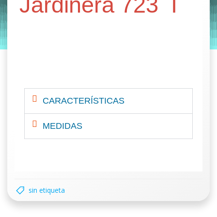
Jardinera 723 I
by
Entorno
|
on
noviembre 6, 2019
CARACTERÍSTICAS
MEDIDAS
sin etiqueta