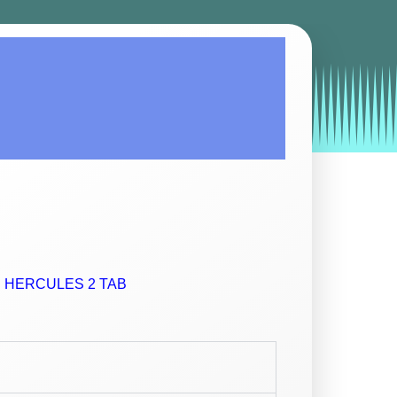
by
Entorno
|
on
septiembre 26, 2019
HERCULES 2 TAB