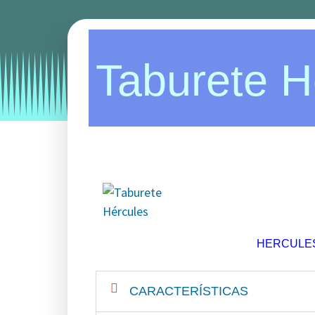
Categories:
sillas
taburetes
taburetes para hos
Taburete H
HERCULES
CARACTERÍSTICAS