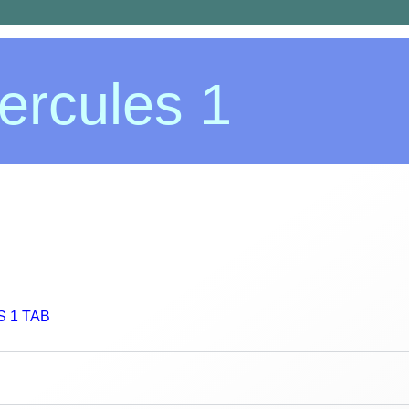
teleria
ercules 1
 1 TAB