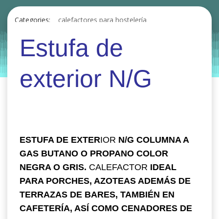
Categories:
calefactores para hostelería
estufas hostelería
Estufa de
by
Entorno
|
on
octubre 28, 2020
exterior N/G
ESTUFA DE EXTER
IOR
N/G COLUMNA A
GAS BUTANO O PROPANO COLOR
NEGRA O GRIS.
CALEFACTOR
IDEAL
PARA PORCHES, AZOTEAS ADEMÁS DE
TERRAZAS DE BARES, TAMBIÉN EN
CAFETERÍA, ASÍ COMO CENADORES DE