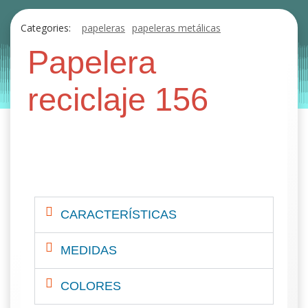
Categories:
papeleras
papeleras metálicas
papeleras reciclaje
Papelera
by
Entorno
|
on
octubre 30, 2019
reciclaje 156
CARACTERÍSTICAS
MEDIDAS
COLORES