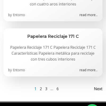
con cuatro aros interiores
by
Entorno
read more...
Papelera Reciclaje 171 C
Papelera Reciclaje 171 C Papelera Reciclaje 171 C
Características Papelera metálica para reciclaje
con tres cubos interiores
by
Entorno
read more...
Navegación
Na
Página
Página
Página
Página
1
2
3
…
6
Next
por
po