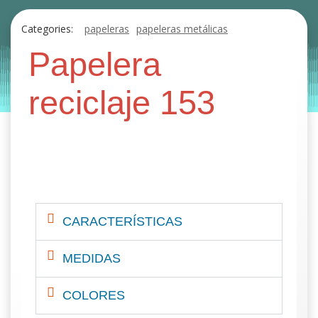
Categories:
papeleras
papeleras metálicas
papeleras reciclaje
Papelera
by
Entorno
|
on
octubre 29, 2019
reciclaje 153
CARACTERÍSTICAS
MEDIDAS
COLORES