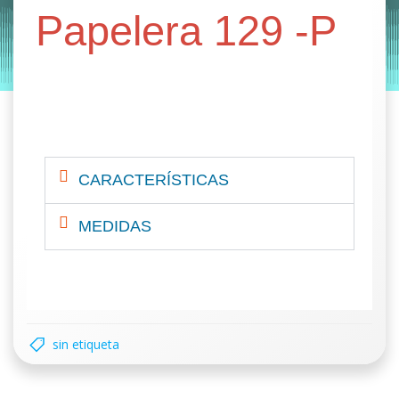
papeleras reciclaje
Papelera 129 -P
by
Entorno
|
on
octubre 28, 2019
CARACTERÍSTICAS
MEDIDAS
sin etiqueta