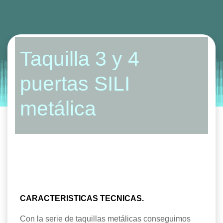
Categories:
roperos
taquillas
taquillas y roperos
Taquilla 3 y 4
by
Entorno
|
on
noviembre 13, 2019
puertas SILI
metálica
CARACTERISTICAS TECNICAS.
Con la serie de taquillas metálicas conseguimos