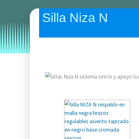
Silla Niza N
Categories:
sillas
sillas de escritorio
sillas de o