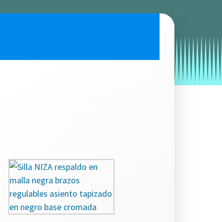
by
Entorno
|
on
noviembre 25, 2020