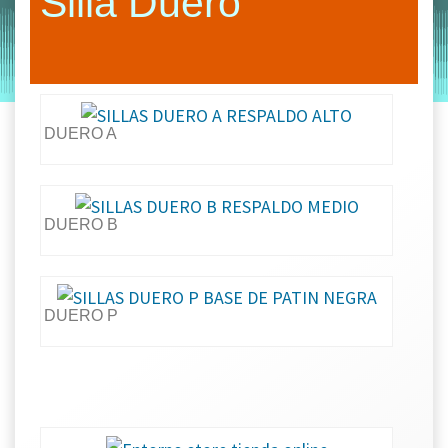
Silla Duero
by
Entorno
|
on
julio 16, 2019
DUERO A
DUERO B
DUERO P