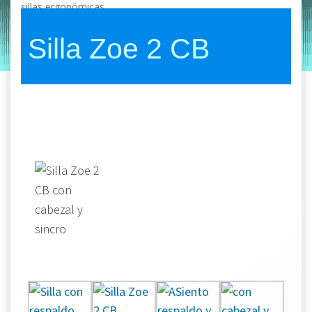
sillas ergonómicas
by
Entorno
|
on
agosto 1, 2019
Silla Zoe 2 CB