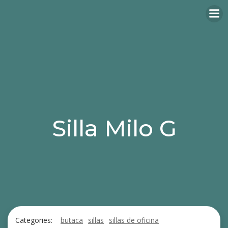
Silla Milo G
Categories:
butaca
sillas
sillas de oficina