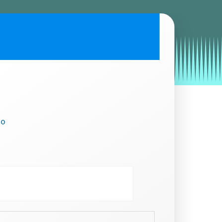
by
Entorno
|
on
julio 25, 2019