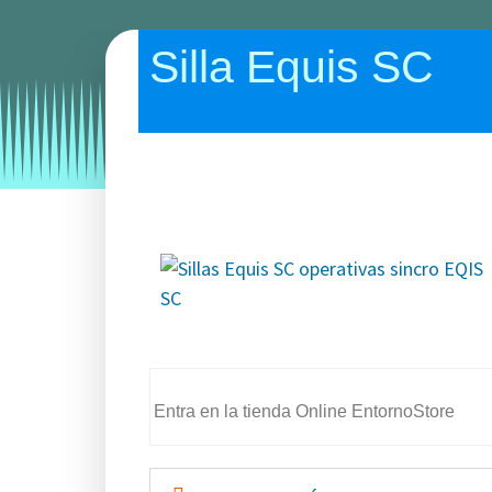
Silla Equis SC
Categories:
sillas de escritorio
sillas de oficina
Entra en la tienda Online EntornoStore