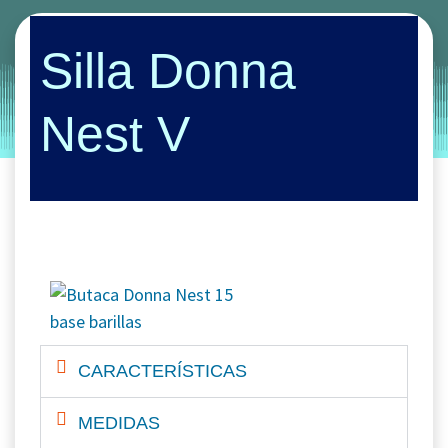
Categories:
butaca
sillas
Silla Donna
by
Entorno
|
on
octubre 3, 2019
Nest V
CARACTERÍSTICAS
MEDIDAS