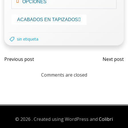
OPCIONES
ACABADOS EN TAPIZADOS
sin etiqueta
Previous post
Next post
Comments are closed
© 2026 . Created using WordPress and
Colibri