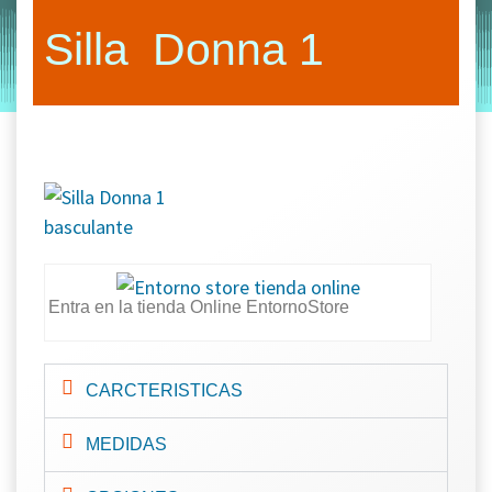
by
Entorno
|
on
julio 18, 2019
Silla Donna 1
Entra en la tienda Online EntornoStore
CARCTERISTICAS
MEDIDAS