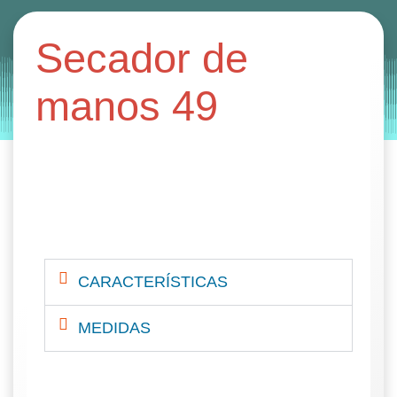
Categories:
secador de manos
Secador de
by
Entorno
|
on
noviembre 15, 2019
manos 49
CARACTERÍSTICAS
MEDIDAS