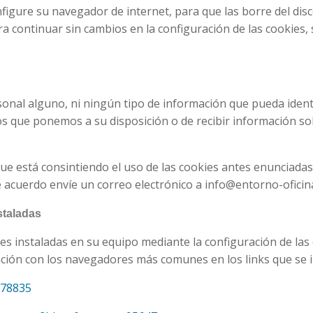
nfigure su navegador de internet, para que las borre del di
ara continuar sin cambios en la configuración de las cookies
nal alguno, ni ningún tipo de información que pueda identif
icios que ponemos a su disposición o de recibir información
ue está consintiendo el uso de las cookies antes enunciadas,
e acuerdo envíe un correo electrónico a info@entorno-oficina
staladas
ies instaladas en su equipo mediante la configuración de la
ción con los navegadores más comunes en los links que se i
278835