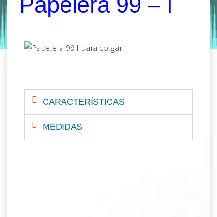
Papelera 99 – I
by
Entorno
|
on
octubre 25, 2019
CARACTERÍSTICAS
MEDIDAS