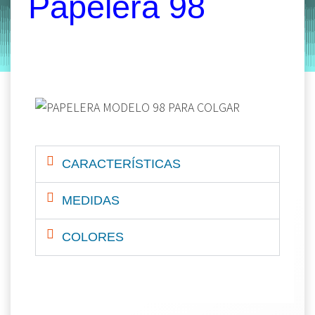
Papelera 98
by
Entorno
|
on
octubre 28, 2019
CARACTERÍSTICAS
MEDIDAS
COLORES