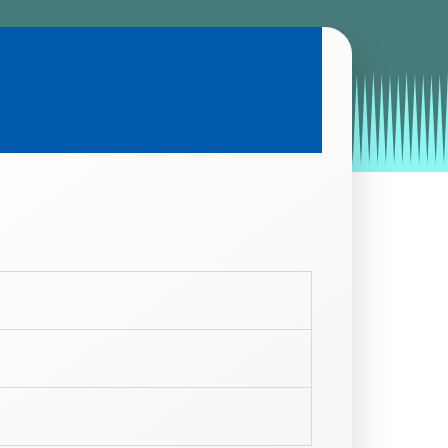
by
Entorno
|
on
octubre 18, 2019