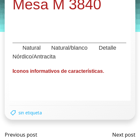
Mesa M 3840
by
Entorno
|
on
enero 24, 2020
Natural
Natural/blanco
Detalle
Nórdico/Antracita
Iconos informativos de características.
sin etiqueta
Previous post
Next post