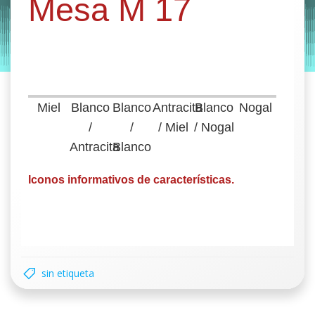
Mesa M 17
by
Entorno
|
on
enero 22, 2020
Miel
Blanco
Blanco
Antracita
Blanco
Nogal
/
/
/ Miel
/ Nogal
Antracita
Blanco
Iconos informativos de características.
sin etiqueta