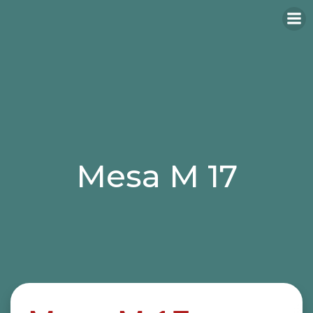
Mesa M 17
Categories:
mesas
mesas hosteleria