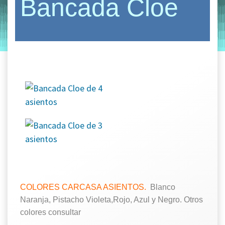
Bancada Cloe
by
Entorno
|
on
octubre 10, 2019
COLORES CARCASA ASIENTOS.
Blanco
Naranja, Pistacho Violeta,Rojo, Azul y Negro. Otros
colores consultar