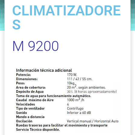
estufas hostelería
CLIMATIZADORE
by
Entorno
|
on
febrero 21, 2020
S
M 9200