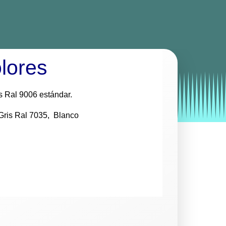
olores
by
Entorno
|
on
febrero 11, 2026
is Ral 9006 estándar.
, Gris Ral 7035, Blanco