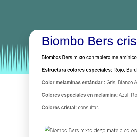
Biombo Bers cris
Categories:
biombos
biombos bilaminados
bi
Biombos Bers mixto con tablero melamínico 
Estructura
colores especiales:
Rojo, Burde
Color melaminas estándar :
Gris, Blanco 
Colores especiales en melamina
: Azul, Ro
Colores cristal:
consultar.