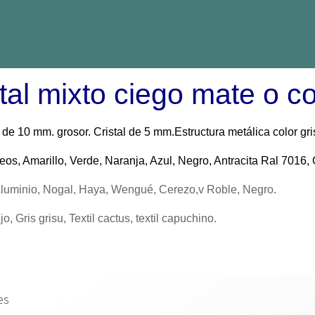
tal mixto ciego mate o c
ombos de cristal
de 10 mm. grosor. Cristal de 5 mm.
Estructura metálica color gr
os, Amarillo, Verde, Naranja, Azul, Negro, Antracita Ral 7016
Aluminio, Nogal, Haya, Wengué, Cerezo,v Roble, Negro.
jo, Gris grisu, Textil cactus, textil capuchino.