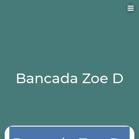
Bancada Zoe D
Categories:
bancadas
butaca
sillas