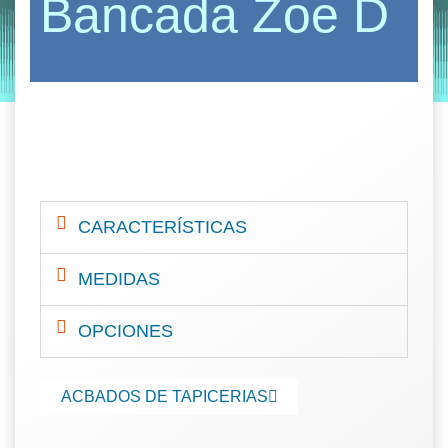
Bancada Zoe D
by
Entorno
|
on
octubre 14, 2019
CARACTERÍSTICAS
MEDIDAS
OPCIONES
ACBADOS DE TAPICERIAS