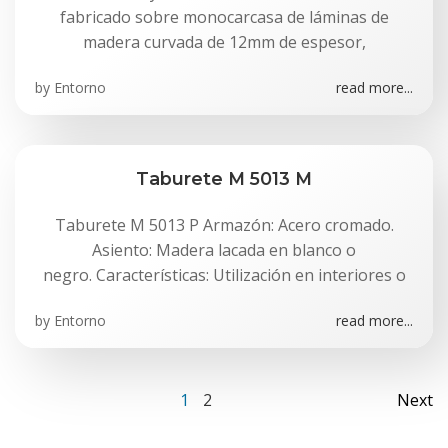
fabricado sobre monocarcasa de láminas de
madera curvada de 12mm de espesor,
by
Entorno
read more...
Taburete M 5013 M
Taburete M 5013 P Armazón: Acero cromado.
Asiento: Madera lacada en blanco o
negro. Características: Utilización en interiores o
by
Entorno
read more...
Navegación
Na
Página
Página
1
2
Next