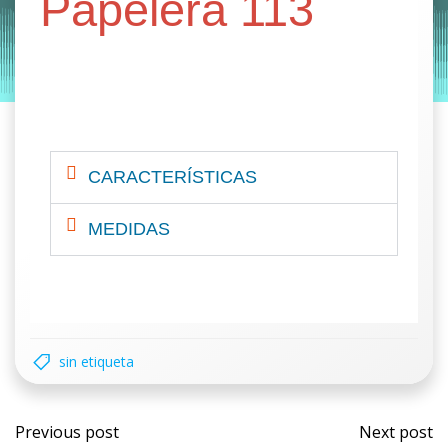
Papelera 113
by
Entorno
|
on
octubre 28, 2019
CARACTERÍSTICAS
MEDIDAS
sin etiqueta
Previous post
Next post