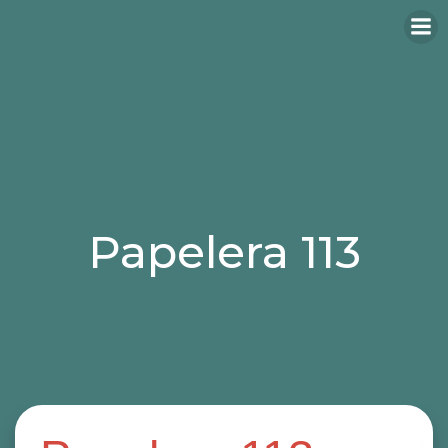
Papelera 113
Categories:
papeleras
papeleras metálicas